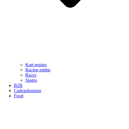
Kart sessies
Racing nights
Races
Stages
B2B
Cadeaubonnen
Food