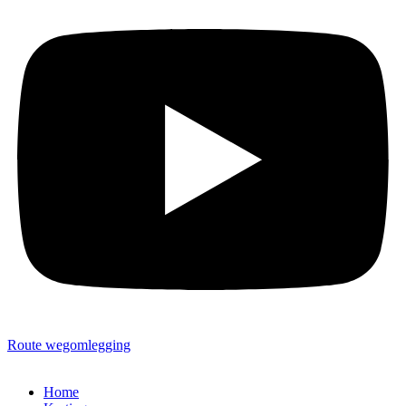
Route wegomlegging
Home