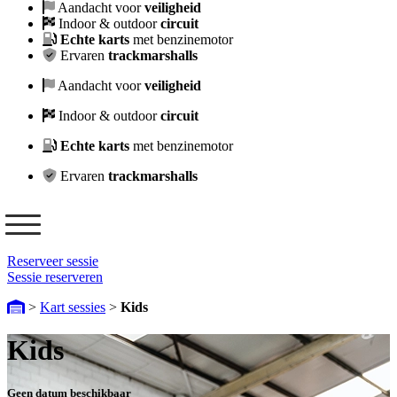
Aandacht voor
veiligheid
Indoor & outdoor
circuit
Echte karts
met benzinemotor
Ervaren
trackmarshalls
Aandacht voor
veiligheid
Indoor & outdoor
circuit
Echte karts
met benzinemotor
Ervaren
trackmarshalls
Reserveer sessie
Sessie reserveren
>
Kart sessies
>
Kids
Kids
Geen datum beschikbaar