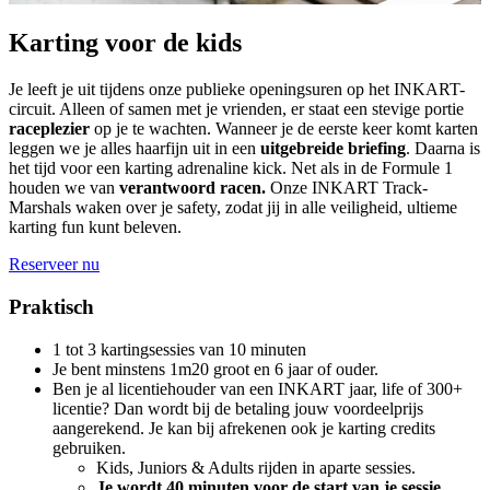
Karting voor de kids
Je leeft je uit tijdens onze publieke openingsuren op het INKART-
circuit. Alleen of samen met je vrienden, er staat een stevige portie
raceplezier
op je te wachten. Wanneer je de eerste keer komt karten
leggen we je alles haarfijn uit in een
uitgebreide briefing
. Daarna is
het tijd voor een karting adrenaline kick. Net als in de Formule 1
houden we van
verantwoord racen.
Onze INKART Track-
Marshals waken over je safety, zodat jij in alle veiligheid, ultieme
karting fun kunt beleven.
Reserveer nu
Praktisch
1 tot 3 kartingsessies van 10 minuten
Je bent minstens 1m20 groot en 6 jaar of ouder.
Ben je al licentiehouder van een INKART jaar, life of 300+
licentie? Dan wordt bij de betaling jouw voordeelprijs
aangerekend. Je kan bij afrekenen ook je karting credits
gebruiken.
Kids, Juniors & Adults rijden in aparte sessies.
Je wordt 40 minuten voor de start van je sessie